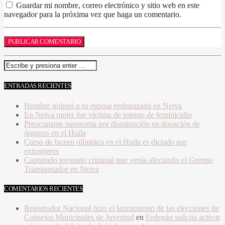
Guardar mi nombre, correo electrónico y sitio web en este
navegador para la próxima vez que haga un comentario.
ENTRADAS RECIENTES
Hombre golpeó a su esposa embarazada en Neiva
En Neiva mujer fue víctima de intento de feminicidio
Preocupante panorama por disminución en donación de
órganos en el Huila
Curso de boxeo olímpico en el Huila es dictado por
extranjeros
Capturado presunto criminal que venía afectando el Gremio
Transportador en Neiva
COMENTARIOS RECIENTES
Registrador Nacional hizo el lanzamiento de las elecciones de
Consejos Municipales de Juventud
en
Fedegán solicita activar