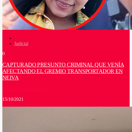
Judicial
0
CAPTURADO PRESUNTO CRIMINAL QUE VENÍA
AFECTANDO EL GREMIO TRANSPORTADOR EN
NEIVA
Daniela Perdomo Reyes
15/10/2021