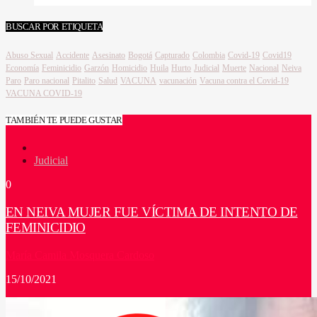
BUSCAR POR ETIQUETA
Abuso Sexual
Accidente
Asesinato
Bogotá
Capturado
Colombia
Covid-19
Covid19
Economía
Feminicidio
Garzón
Homicidio
Huila
Hurto
Judicial
Muerte
Nacional
Neiva
Paro
Paro nacional
Pitalito
Salud
VACUNA
vacunación
Vacuna contra el Covid-19
VACUNA COVID-19
TAMBIÉN TE PUEDE GUSTAR
Judicial
0
EN NEIVA MUJER FUE VÍCTIMA DE INTENTO DE
FEMINICIDIO
María Camila Mosquera Cardoso
15/10/2021