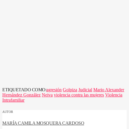
ETIQUETADO COMO:
agresión
Golpiza
Judicial
Mario Alexander
Hernández González
Neiva
violencia contra las mujeres
Violencia
Intrafamiliar
AUTOR
MARÍA CAMILA MOSQUERA CARDOSO