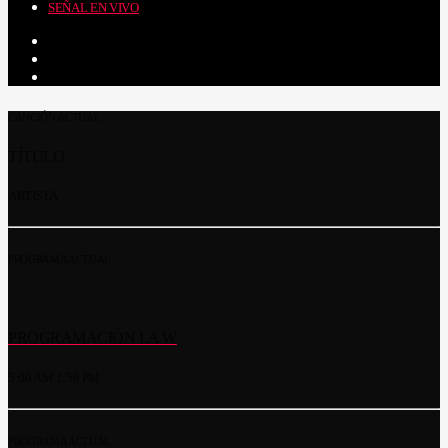
SEÑAL EN VIVO
CANCIÓN ACTUAL
TÍTULO
ARTISTA
PROGRAMA ACTUAL
PROGRAMACIÓN LA W
5:00 AM
1:59 PM
PROGRAMA ACTUAL