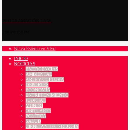
PROGRAMACIÓN LA W
5:00 AM
1:59 PM
Neiva Estéreo en Vivo
INICIO
NOTICIAS
EMERGENCIAS
AMBIENTAL
ARTE Y CULTURA
DEPORTES
ECONOMÍA
ENTRETENIMIENTO
JUDICIAL
MUNDO
OBITUARIO
POLÍTICA
SALUD
CIENCIA Y TECNOLOGÍA